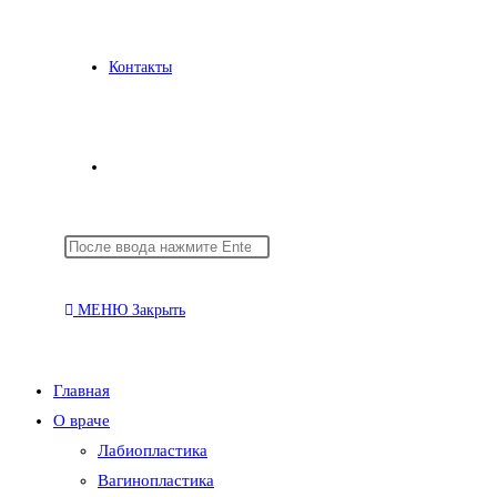
Контакты
Переключить
Поиск
Нажмите
поиск
на
клавишу
сайте
Escape,
МЕНЮ
Закрыть
чтобы
закрыть
по
панель
Главная
поиска.
О враче
Лабиопластика
веб-
Вагинопластика