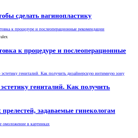
тобы сделать вагинопластику
alex
товка к процедуре и послеоперационные
стетику гениталий. Как получить
 прелестей, задаваемые гинекологам