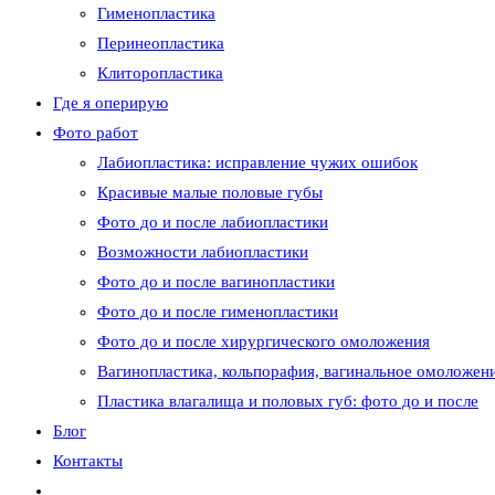
Гименопластика
Перинеопластика
сайту
Клиторопластика
Где я оперирую
Фото работ
Лабиопластика: исправление чужих ошибок
Красивые малые половые губы
Фото до и после лабиопластики
Возможности лабиопластики
Фото до и после вагинопластики
Фото до и после гименопластики
Фото до и после хирургического омоложения
Вагинопластика, кольпорафия, вагинальное омоложени
Пластика влагалища и половых губ: фото до и после
Блог
Контакты
Переключить