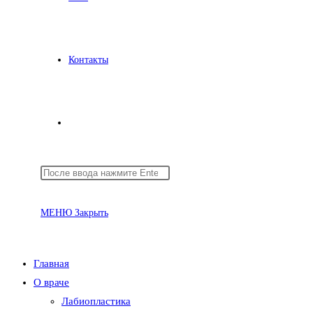
Контакты
Переключить
Поиск
Нажмите
поиск
на
клавишу
сайте
Escape,
МЕНЮ
Закрыть
чтобы
закрыть
по
панель
Главная
поиска.
О враче
Лабиопластика
веб-