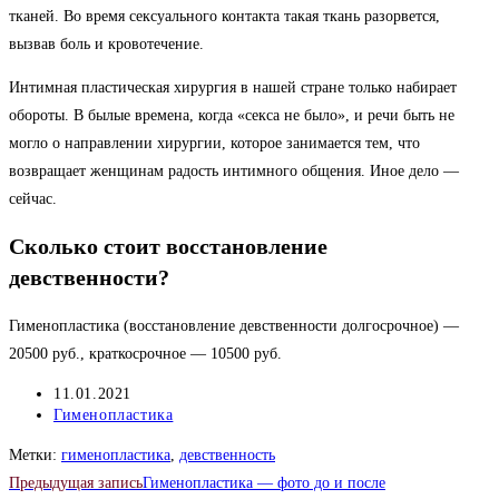
тканей. Во время сексуального контакта такая ткань разорвется,
вызвав боль и кровотечение.
Интимная пластическая хирургия в нашей стране только набирает
обороты. В былые времена, когда «секса не было», и речи быть не
могло о направлении хирургии, которое занимается тем, что
возвращает женщинам радость интимного общения. Иное дело —
сейчас.
Сколько стоит восстановление
девственности?
Гименопластика (восстановление девственности долгосрочное) —
20500 руб., краткосрочное — 10500 руб.
Запись
11.01.2021
опубликована:
Рубрика
Гименопластика
записи:
Метки
:
гименопластика
,
девственность
Читать
Предыдущая запись
Гименопластика — фото до и после