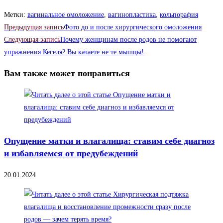
записи:
Метки
:
вагинальное омоложение
,
вагинопластика
,
кольпорафия
Читать
Предыдущая запись
Фото до и после хирургического омоложения
далее
Следующая запись
Почему женщинам после родов не помогают
упражнения Кегеля? Вы качаете не те мышцы!
статьи
Вам также может понравиться
Опущение матки и влагалища: ставим себе диагноз
и избавляемся от предубеждений
20.01.2024