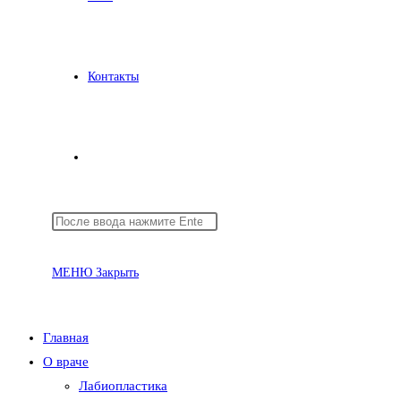
Контакты
Переключить
Поиск
Нажмите
поиск
на
клавишу
сайте
Escape,
МЕНЮ
Закрыть
чтобы
закрыть
по
панель
Главная
поиска.
О враче
Лабиопластика
веб-