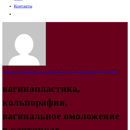
Контакты
Переключить
поиск
по
веб-
сайту
Александр Иванов, ведущий хирург по интимной пластике
вагинопластика,
кольпорафия,
вагинальное омоложение
в картинках