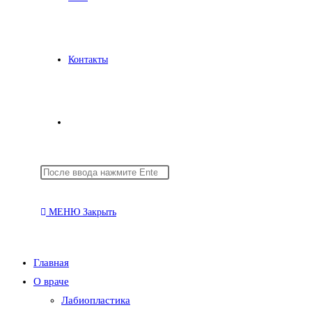
Контакты
Переключить
Поиск
Нажмите
поиск
на
клавишу
сайте
Escape,
МЕНЮ
Закрыть
чтобы
закрыть
по
панель
Главная
поиска.
О враче
Лабиопластика
веб-