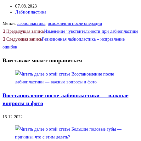
Запись
07.08.2023
опубликована:
Рубрика
Лабиопластика
записи:
Метки
:
лабиопластика
,
осложнения после операции
Читать
Предыдущая запись
Изменение чувствительности при лабиопластике
далее
Следующая запись
Ревизионная лабиопластика – исправление
ошибок
статьи
Вам также может понравиться
Восстановление после лабиопластики — важные
вопросы и фото
15.12.2022